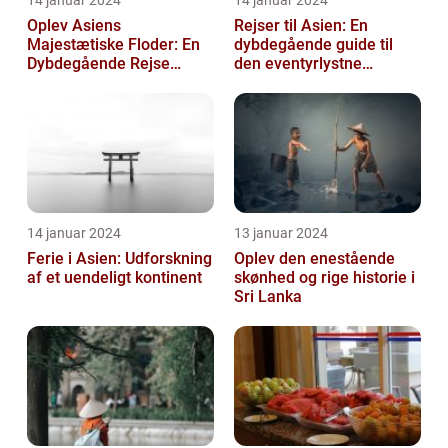
14 januar 2024
14 januar 2024
Oplev Asiens
Rejser til Asien: En
Majestætiske Floder: En
dybdegående guide til
Dybdegående Rejse
den eventyrlystne
gennem Historie og
rejsende
Skønhed
14 januar 2024
13 januar 2024
Ferie i Asien: Udforskning
Oplev den enestående
af et uendeligt kontinent
skønhed og rige historie i
Sri Lanka