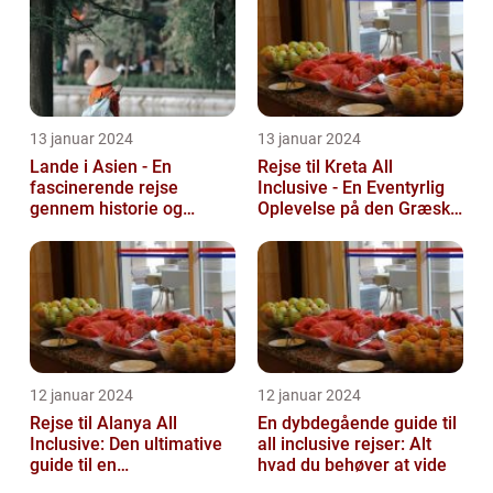
13 januar 2024
13 januar 2024
Lande i Asien - En
Rejse til Kreta All
fascinerende rejse
Inclusive - En Eventyrlig
gennem historie og
Oplevelse på den Græske
mangfoldighed
Ø
12 januar 2024
12 januar 2024
Rejse til Alanya All
En dybdegående guide til
Inclusive: Den ultimative
all inclusive rejser: Alt
guide til en
hvad du behøver at vide
uforglemmelig ferie