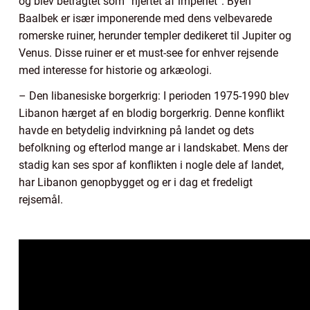
og blev betragtet som “hjertet af imperiet”. Byen
Baalbek er især imponerende med dens velbevarede
romerske ruiner, herunder templer dedikeret til Jupiter og
Venus. Disse ruiner er et must-see for enhver rejsende
med interesse for historie og arkæologi.
– Den libanesiske borgerkrig: I perioden 1975-1990 blev
Libanon hærget af en blodig borgerkrig. Denne konflikt
havde en betydelig indvirkning på landet og dets
befolkning og efterlod mange ar i landskabet. Mens der
stadig kan ses spor af konflikten i nogle dele af landet,
har Libanon genopbygget og er i dag et fredeligt
rejsemål.