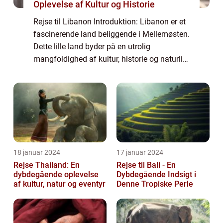
Oplevelse af Kultur og Historie
Rejse til Libanon Introduktion: Libanon er et
fascinerende land beliggende i Mellemøsten.
Dette lille land byder på en utrolig
mangfoldighed af kultur, historie og naturlig
skønhed, der vil imponere selv den mest
eventyrlystne rejsende. Uanset om du ...
18 januar 2024
17 januar 2024
Rejse Thailand: En
Rejse til Bali - En
dybdegående oplevelse
Dybdegående Indsigt i
af kultur, natur og eventyr
Denne Tropiske Perle