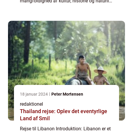
mangfoldighed af kultur, historie og naturlig
skønhed, der vil imponere selv den mest
eventyrlystne rejsende. Uanset om du ...
18 januar 2024
Peter Mortensen
redaktionel
Thailand rejse: Oplev det eventyrlige
Land af Smil
Rejse til Libanon Introduktion: Libanon er et