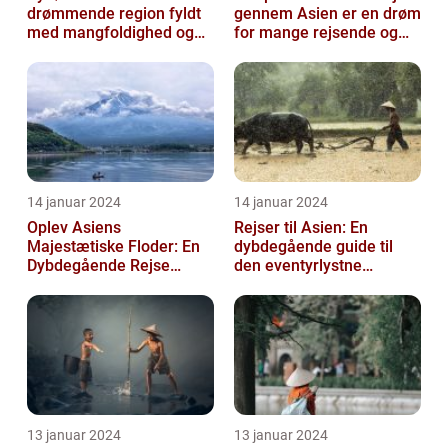
drømmende region fyldt
gennem Asien er en drøm
med mangfoldighed og
for mange rejsende og
eventyr
eventyrlystne sjæle
14 januar 2024
14 januar 2024
Oplev Asiens
Rejser til Asien: En
Majestætiske Floder: En
dybdegående guide til
Dybdegående Rejse
den eventyrlystne
gennem Historie og
rejsende
Skønhed
13 januar 2024
13 januar 2024