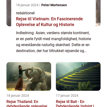
18 januar 2024
Peter Mortensen
redaktionel
Rejse til Vietnam: En Fascinerende
Oplevelse af Kultur og Historie
Indledning: Asien, verdens største kontinent,
er en perle fyldt med mangfoldighed, historie
og enestående naturlig skønhed. Dette er en
destination, der har tiltrukket rejsende og
eventyrlystne i årtier, og med god grund.
Asien byder på et væld af ku...
18 januar 2024
17 januar 2024
Rejse Thailand: En
Rejse til Bali - En
dybdegående oplevelse
Dybdegående Indsigt i