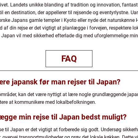
r livet. Landets unikke blanding af tradition og innovation, fanta
en destination, der appellerer til rejsende og eventyrlystne. Uan
orske Japans gamle templer i Kyoto eller nyde det naturskønne 
af din rejse er det vigtigt at planlægge i forvejen, respektere lo
. Japan vil med sikkerhed efterlade dig med uforglemmelige min
FAQ
ære japansk før man rejser til Japan?
tområder, kan det være nyttigt at lære nogle grundlæggende jap
lettere at kommunikere med lokalbefolkningen.
ægge min rejse til Japan bedst muligt?
se til Japan er det vigtigt at forberede sig godt. Undersøg sikke
overvej transportmuligheder og prøv det lokale køkken. Dette v