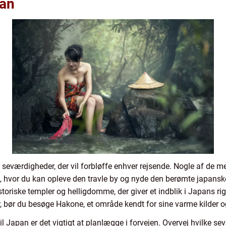
pan
seværdigheder, der vil forbløffe enhver rejsende. Nogle af de m
, hvor du kan opleve den travle by og nyde den berømte japansk
oriske templer og helligdomme, der giver et indblik i Japans rige
, bør du besøge Hakone, et område kendt for sine varme kilder og
til Japan er det vigtigt at planlægge i forvejen. Overvej hvilke s