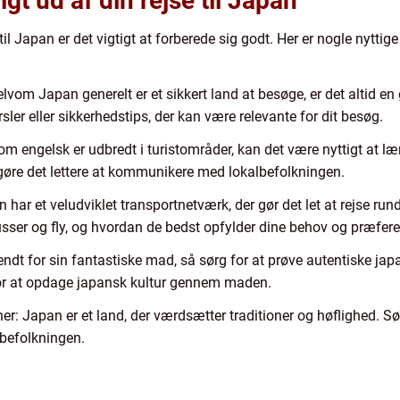
t ud af din rejse til Japan
til Japan er det vigtigt at forberede sig godt. Her er nogle nyttige
vom Japan generelt er et sikkert land at besøge, er det altid e
r eller sikkerhedstips, der kan være relevante for dit besøg.
m engelsk er udbredt i turistområder, kan det være nyttigt at 
 gøre det lettere at kommunikere med lokalbefolkningen.
har et veludviklet transportnetværk, der gør det let at rejse rund
usser og fly, og hvordan de bedst opfylder dine behov og præfere
endt for sin fantastiske mad, så sørg for at prøve autentiske jap
for at opdage japansk kultur gennem maden.
ner: Japan er et land, der værdsætter traditioner og høflighed. Sø
lbefolkningen.