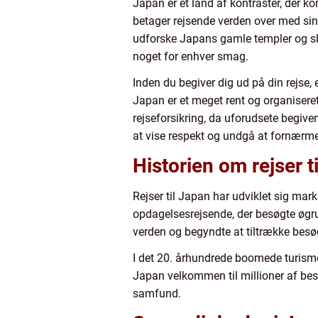
Japan er et land af kontraster, der ko
betager rejsende verden over med sin
udforske Japans gamle templer og sl
noget for enhver smag.
Inden du begiver dig ud på din rejse,
Japan er et meget rent og organiseret 
rejseforsikring, da uforudsete begive
at vise respekt og undgå at fornærme
Historien om rejser t
Rejser til Japan har udviklet sig mar
opdagelsesrejsende, der besøgte øgru
verden og begyndte at tiltrække besø
I det 20. århundrede boomede turismen
Japan velkommen til millioner af bes
samfund.