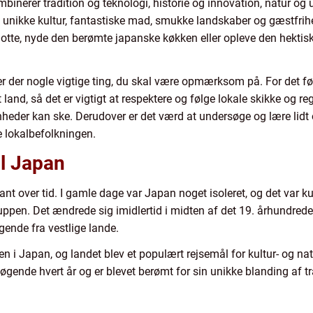
mbinerer tradition og teknologi, historie og innovation, natur og u
 unikke kultur, fantastiske mad, smukke landskaber og gæstfrihed
otte, nyde den berømte japanske køkken eller opleve den hektis
 er der nogle vigtige ting, du skal være opmærksom på. For det før
land, så det er vigtigt at respektere og følge lokale skikke og re
nheder kan ske. Derudover er det værd at undersøge og lære lidt 
 lokalbefolkningen.
il Japan
kant over tid. I gamle dage var Japan noget isoleret, og det var 
ppen. Det ændrede sig imidlertid i midten af det 19. århundrede
gende fra vestlige lande.
 i Japan, og landet blev et populært rejsemål for kultur- og natu
øgende hvert år og er blevet berømt for sin unikke blanding af t