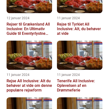
12 januar 2024
11 januar 2024
Rejser til Grækenland All
Rejse til Tyrkiet All
Inclusive: En Ultimativ
Inclusive: Alt, du behøver
Guide til Eventyrlystne
at vide
Rejsende
11 januar 2024
11 januar 2024
Rejse All Inclusive: Alt du
Tenerife All Inclusive:
behøver at vide om denne
Oplevelsen af en
populære rejseform
Drømmeferie