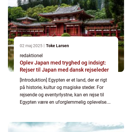
02 maj 2025
Toke Larsen
redaktionel
Oplev Japan med tryghed og indsigt:
Rejser til Japan med dansk rejseleder
[Introduktion] Egypten er et land, der er rigt
på historie, kultur og magiske steder. For
rejsende og eventyrlystne, kan en rejse til
Egypten være en uforglemmelig oplevelse.
Fra de storslåede pyramider og faraoernes
templer til Nilen, der snor sig g...