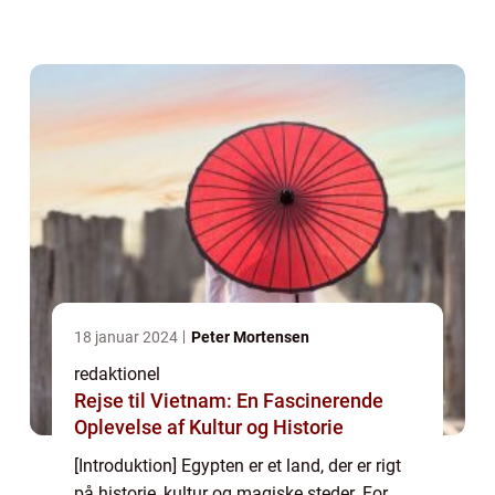
Fra de storslåede pyramider og faraoernes
templer til Nilen, der snor sig g...
18 januar 2024
Peter Mortensen
redaktionel
Rejse til Vietnam: En Fascinerende
Oplevelse af Kultur og Historie
[Introduktion] Egypten er et land, der er rigt
på historie, kultur og magiske steder. For