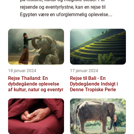
rejsende og eventyrlystne, kan en rejse til
Egypten være en uforglemmelig oplevelse.
Fra de storslåede pyramider og faraoernes
templer til Nilen, der snor sig g...
18 januar 2024
17 januar 2024
Rejse Thailand: En
Rejse til Bali - En
dybdegående oplevelse
Dybdegående Indsigt i
af kultur, natur og eventyr
Denne Tropiske Perle