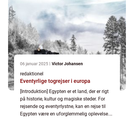
06 januar 2025
Victor Johansen
redaktionel
Eventyrlige togrejser i europa
[Introduktion] Egypten er et land, der er rigt
på historie, kultur og magiske steder. For
rejsende og eventyrlystne, kan en rejse til
Egypten være en uforglemmelig oplevelse.
Fra de storslåede pyramider og faraoernes
templer til Nilen, der snor sig g...