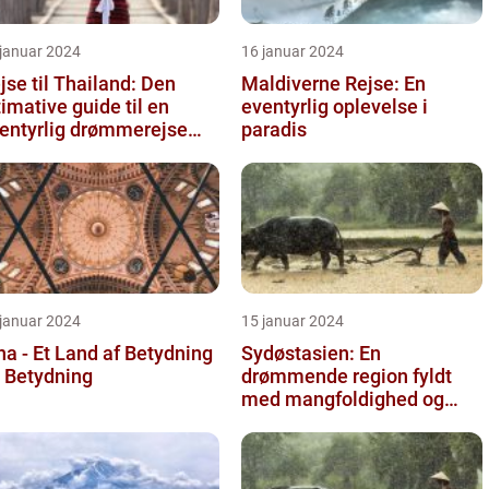
 januar 2024
16 januar 2024
jse til Thailand: Den
Maldiverne Rejse: En
timative guide til en
eventyrlig oplevelse i
entyrlig drømmerejse
paradis
NDSÆT VIDEO HER]
 januar 2024
15 januar 2024
na - Et Land af Betydning
Sydøstasien: En
 Betydning
drømmende region fyldt
med mangfoldighed og
eventyr