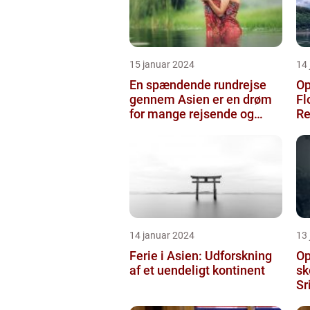
15 januar 2024
14
En spændende rundrejse
Op
gennem Asien er en drøm
Fl
for mange rejsende og
Re
eventyrlystne sjæle
Sk
14 januar 2024
13
Ferie i Asien: Udforskning
Op
af et uendeligt kontinent
sk
Sr