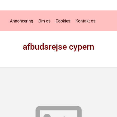
Annoncering
Om os
Cookies
Kontakt os
afbudsrejse cypern