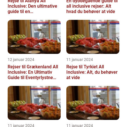
Rejse til Alanya All
En dybdegående guide til
Inclusive: Den ultimative
all inclusive rejser: Alt
guide til en
hvad du behøver at vide
uforglemmelig ferie
12 januar 2024
11 januar 2024
Rejser til Grækenland All
Rejse til Tyrkiet All
Inclusive: En Ultimativ
Inclusive: Alt, du behøver
Guide til Eventyrlystne
at vide
Rejsende
11 januar 2024
11 januar 2024