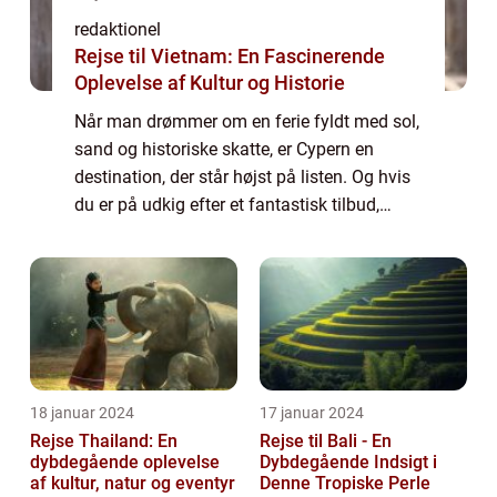
redaktionel
Rejse til Vietnam: En Fascinerende
Oplevelse af Kultur og Historie
Når man drømmer om en ferie fyldt med sol,
sand og historiske skatte, er Cypern en
destination, der står højst på listen. Og hvis
du er på udkig efter et fantastisk tilbud,
hvorfor så ikke overveje en afbudsrejse til
Cypern? Denne artikel vil give en...
18 januar 2024
17 januar 2024
Rejse Thailand: En
Rejse til Bali - En
dybdegående oplevelse
Dybdegående Indsigt i
af kultur, natur og eventyr
Denne Tropiske Perle