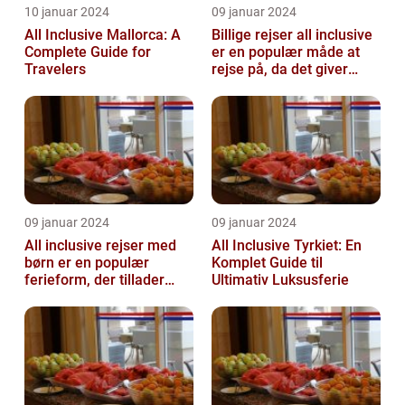
10 januar 2024
09 januar 2024
All Inclusive Mallorca: A
Billige rejser all inclusive
Complete Guide for
er en populær måde at
Travelers
rejse på, da det giver
mulighed for at nyde en
ko...
09 januar 2024
09 januar 2024
All inclusive rejser med
All Inclusive Tyrkiet: En
børn er en populær
Komplet Guide til
ferieform, der tillader
Ultimativ Luksusferie
familier at nyde en
afslappende ...