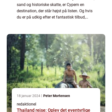
sand og historiske skatte, er Cypern en
destination, der står højst på listen. Og hvis
du er på udkig efter et fantastisk tilbud,
hvorfor så ikke overveje en afbudsrejse til
Cypern? Denne artikel vil give en...
18 januar 2024
Peter Mortensen
redaktionel
Thailand rejse: Oplev det eventyrlige