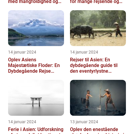
med mangfoldighed og
for mange rejsende og
eventyr
eventyrlystne sjæle
14 januar 2024
14 januar 2024
Oplev Asiens
Rejser til Asien: En
Majestætiske Floder: En
dybdegående guide til
Dybdegående Rejse
den eventyrlystne
gennem Historie og
rejsende
Skønhed
14 januar 2024
13 januar 2024
Ferie i Asien: Udforskning
Oplev den enestående