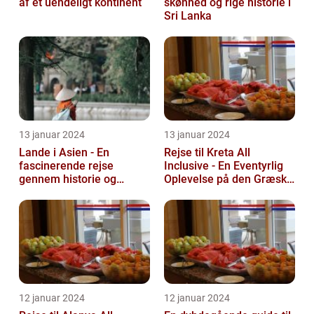
af et uendeligt kontinent
skønhed og rige historie i
Sri Lanka
13 januar 2024
13 januar 2024
Lande i Asien - En
Rejse til Kreta All
fascinerende rejse
Inclusive - En Eventyrlig
gennem historie og
Oplevelse på den Græske
mangfoldighed
Ø
12 januar 2024
12 januar 2024