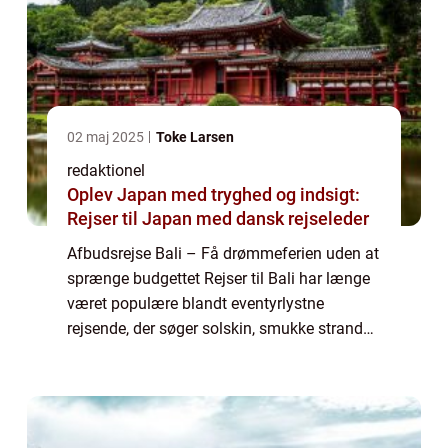
02 maj 2025
Toke Larsen
redaktionel
Oplev Japan med tryghed og indsigt:
Rejser til Japan med dansk rejseleder
Afbudsrejse Bali – Få drømmeferien uden at
sprænge budgettet Rejser til Bali har længe
været populære blandt eventyrlystne
rejsende, der søger solskin, smukke strande
og en eksotisk kultur. Men det kan være dyrt
at rejse til denne paradisø i De...