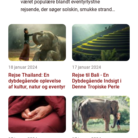
været populære blandt eventyrlystne
rejsende, der søger solskin, smukke strande
og en eksotisk kultur. Men det kan være dyrt
at rejse til denne paradisø i De...
18 januar 2024
17 januar 2024
Rejse Thailand: En
Rejse til Bali - En
dybdegående oplevelse
Dybdegående Indsigt i
af kultur, natur og eventyr
Denne Tropiske Perle