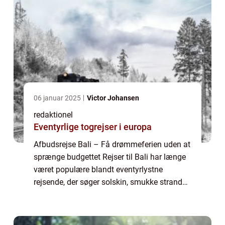
06 januar 2025
Victor Johansen
redaktionel
Eventyrlige togrejser i europa
Afbudsrejse Bali – Få drømmeferien uden at
sprænge budgettet Rejser til Bali har længe
været populære blandt eventyrlystne
rejsende, der søger solskin, smukke strande
og en eksotisk kultur. Men det kan være dyrt
at rejse til denne paradisø i De...