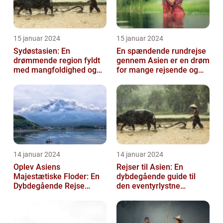
15 januar 2024
15 januar 2024
Sydøstasien: En
En spændende rundrejse
drømmende region fyldt
gennem Asien er en drøm
med mangfoldighed og
for mange rejsende og
eventyr
eventyrlystne sjæle
14 januar 2024
14 januar 2024
Oplev Asiens
Rejser til Asien: En
Majestætiske Floder: En
dybdegående guide til
Dybdegående Rejse
den eventyrlystne
gennem Historie og
rejsende
Skønhed